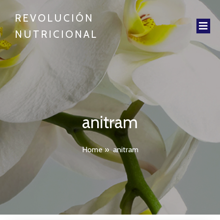
REVOLUCIÓN
NUTRICIONAL
anitram
Home
»
anitram